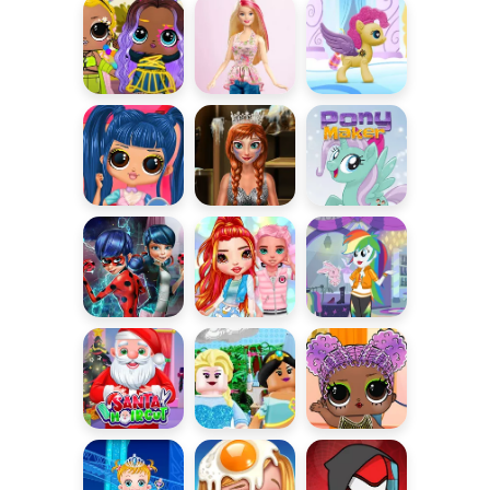
księżniczki
Gumballa
Hunter
Fashion
LOL Surprise
Upiększ
Stwórz
swoją ekipę
własnego
Kucyka
LOL Surprise
Księżniczka
Kreator My
2
na Halloween
Little Pony
Ubieranka z
Dziewczyny z
Kucykowa
Biedronką
Instagrama
Fotobudka
Mikołaj u
Księżniczki
LOL Surprise
fryzjera
LEGO
3