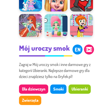
Lodowa
Chef Kids
Strój
Księżniczka
Spidermana
Ubieranka
Zadbana
Stwórz
Mój uroczy smok
Winx
księżniczka
Bohatera
EN
Zagraj w Mój uroczy smok i inne darmowe gry z
kategorii Ubieranki. Najlepsze darmowe gry dla
dzieci znajdziesz tylko na Gryfek.pl!
Dla dziewczyn
Smoki
Ubieranki
Zwierzęta