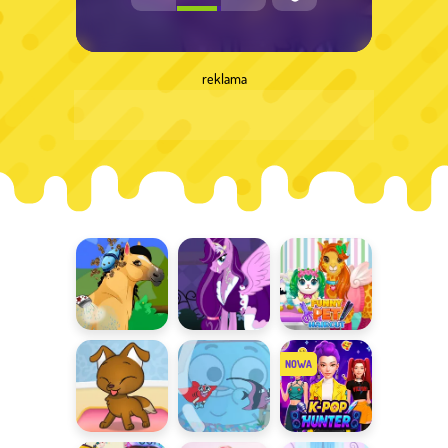
reklama
Zadbany
Kreator
Zabawne
kucyk
kucyków
fryzury
zwierzaków
Pupile
Akwarium
K-Pop