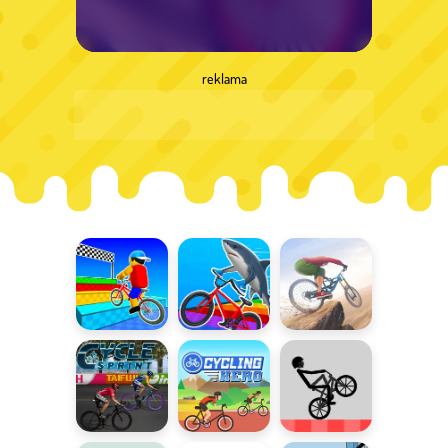
reklama
Obby On a
Italian
Ekstremalny
Bike
Brainrot Bike
rowerzysta
Rush
Sprint
Zawody
Na jednym