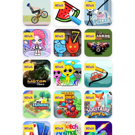
rowerzystów
rowerzystów
kole
Rowerem na
Tap to Color
Thief Puzzle
jednym kole
Avatar
Ogień i Woda
8 Ball
Studio Dress
7
Billiards
Up
Motor Tour
Sprunki
Draw the
Bridge
Idle Farming
Train Miner
Solitaire
Business
Story