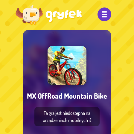
MX OffRoad Mountain Bike
Ta gra jest niedostępna na
urządzeniach mobilnych :(