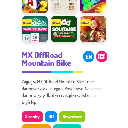
Tripeaks 4
Solitaire
Match The
Tank Stars
Farm
Animal
Seasons 2
Daily
Solitaire
Mansion
MX OffRoad
Solitaire
Classic
Story Match
EN
Christmas
Mountain Bike
Zagraj w MX OffRoad Mountain Bike i inne
darmowe gry z kategorii Rowerowe. Najlepsze
darmowe gry dla dzieci znajdziesz tylko na
Gryfek.pl!
2 osoby
3D
Rowerowe