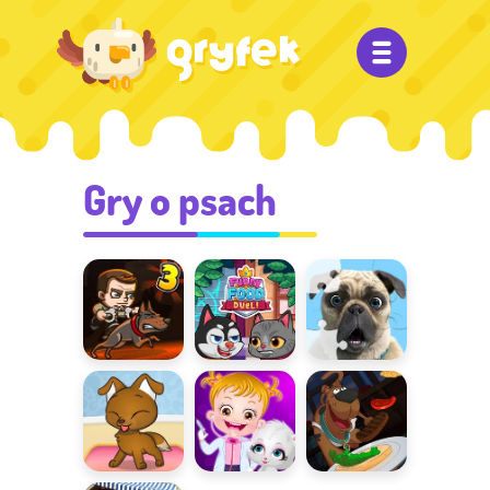
Gry o psach
Money
Funny Food
Puzzle Mocny
Movers 3
Duel
Mike
Pupile
Mały
Kanapkowa