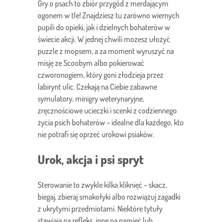
Gry o psach to zbiór przygód z merdającym
ogonem w tle! Znajdziesz tu zarówno wiernych
pupili do opieki, jak i dzielnych bohaterów w
świecie akcji. W jednej chwili możesz ułożyć
puzzle z mopsem, a za moment wyruszyć na
misję ze Scoobym albo pokierować
czworonogiem, który goni złodzieja przez
labirynt ulic. Czekają na Ciebie zabawne
symulatory, minigry weterynaryjne,
zręcznościowe ucieczki i scenki z codziennego
życia psich bohaterów – idealne dla każdego, kto
nie potrafi się oprzeć urokowi psiaków.
Urok, akcja i psi spryt
Sterowanie to zwykle kilka kliknięć – skacz,
biegaj, zbieraj smakołyki albo rozwiązuj zagadki
z ukrytymi przedmiotami. Niektóre tytuły
stawiają na refleks, inne na pamięć lub