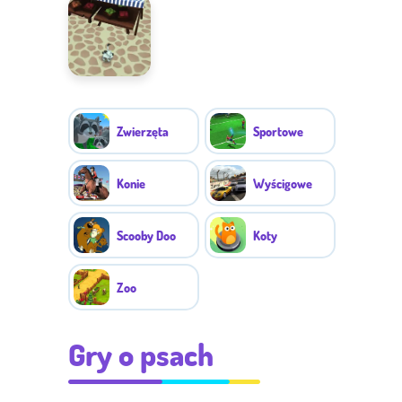
księżniczki
Weterynarz
wieża
Przygody
Idefixa
Zwierzęta
Sportowe
Konie
Wyścigowe
Scooby Doo
Koty
Zoo
Gry o psach