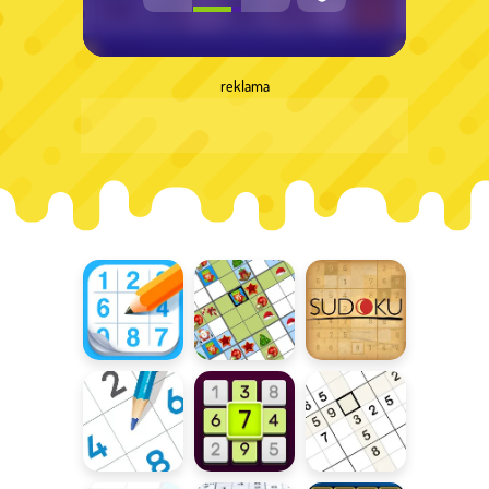
reklama
Mistrz
Świąteczne
Sudoku
Sudoku
sudoku
online
Sudoku Royal
Codzienne
Klasyczne