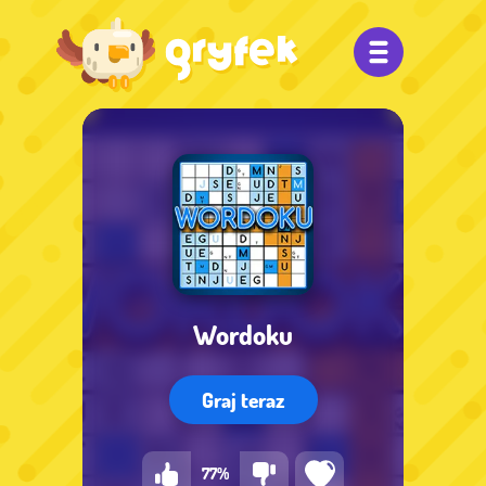
Wordoku
Graj teraz
77%