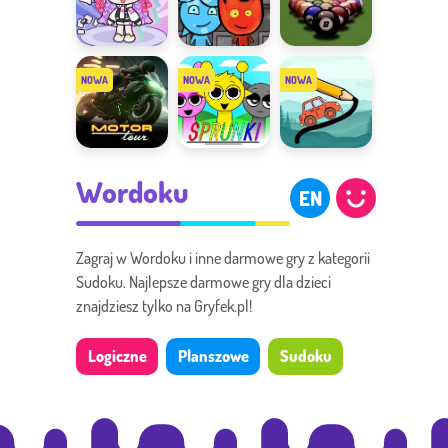
Avatar
Ogień i Woda
8 Ball
Studio Dress
7
Billiards
Up
Motor Tour
Sprunki
Draw the
Wordoku
Bridge
EN
Zagraj w Wordoku i inne darmowe gry z kategorii
Sudoku. Najlepsze darmowe gry dla dzieci
znajdziesz tylko na Gryfek.pl!
Logiczne
Planszowe
Sudoku