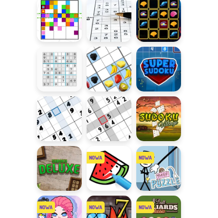
Sudoku
Sudoku
Jeden kolor
30 poziomów
Sudoku z
w linii
Sudoku
muszelkami
Rozwiąż
Owocowe
Super
Sudoku
Sudoku
Sudoku
Szybkie
Trudne
Wioska
Sudoku
Sudoku
Sudoku
Sudoku
Tap to Color
Thief Puzzle
Deluxe