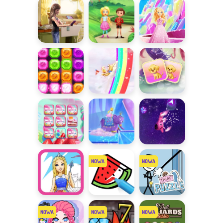
wymarzonym
swoją ekipę
Magicznej
domku
Wyspy
Wyprawa po
Różnice w
Różnice z
skarb
Krainie
Barbie
Długowłosych
Rockowe
Rollercoaster
Połącz pary z
połączenia
Barbie
Barbie
Pary z Barbie
Przejażdżka
Gwiezdna
po Krainie
przygoda
Klejnotów
Kolorowanki
Tap to Color
Thief Puzzle
Barbie