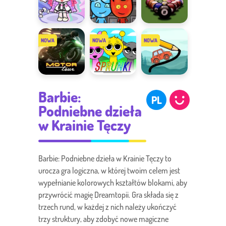
Avatar
Ogień i Woda
8 Ball
Studio Dress
7
Billiards
Up
Motor Tour
Sprunki
Draw the
Barbie:
Bridge
PL
Podniebne dzieła
w Krainie Tęczy
Barbie: Podniebne dzieła w Krainie Tęczy to
urocza gra logiczna, w której twoim celem jest
wypełnianie kolorowych kształtów blokami, aby
przywrócić magię Dreamtopii. Gra składa się z
trzech rund, w każdej z nich należy ukończyć
trzy struktury, aby zdobyć nowe magiczne