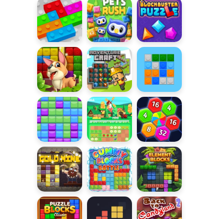
układanka
diamentów
Klocki 2020
Pets Rush
BlockBuster
Puzzle
Klocki ze
Adventure
Układanie
szczeniaczkiem
Craft
klocków
Blockz
Farma 10x10
Hexagon
Gold Mine
Klockowa
Element
bitwa
Blocks