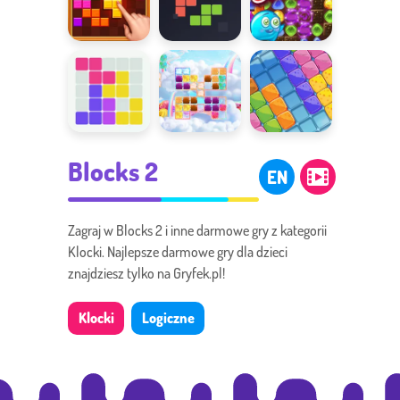
Puzzle Blocks
Spadające
Powrót do
Classic
klocki
cukierkowa
Układanie
Podniebne
Gumowe
Blocks 2
bloczków
dzieła
klocki
EN
Zagraj w Blocks 2 i inne darmowe gry z kategorii
Klocki. Najlepsze darmowe gry dla dzieci
znajdziesz tylko na Gryfek.pl!
Klocki
Logiczne