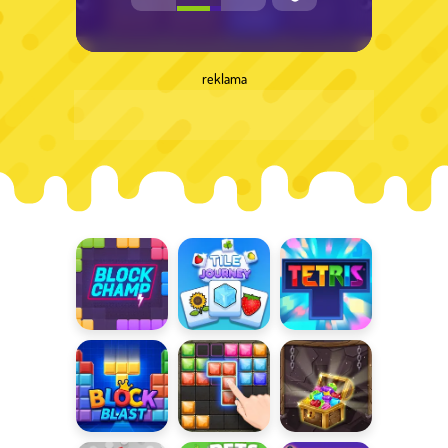
reklama
Mistrz bloków
Tile Journey
Tetris
Block Blast
Diamentowa
Kopalnia