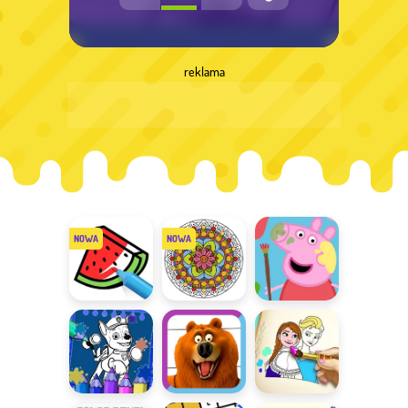
reklama
Tap to Color
Mandala
Malowanie z
Coloring Book
Peppą
Kolorowanka
Twórcza
Kolorowanka