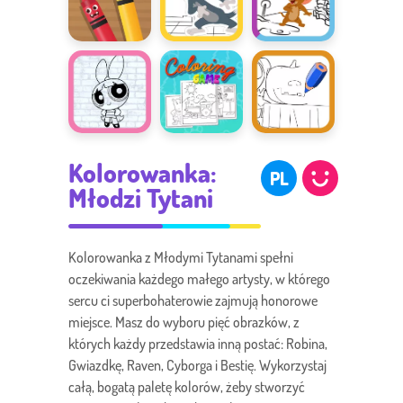
Grizzy i
zwierzątkami
lemingi
Wesołe
Zabawy w
Twórcza
kredki
sztukę: Tom i
zabawa z
Jerry
Tomem i
Jerrym
Kolorowanka:
Kolorowanki
Sztuka
Kolorowanka:
Atomówki
dla dzieci
chlapania:
PL
Halloween
Młodzi Tytani
Kolorowanka z Młodymi Tytanami spełni
oczekiwania każdego małego artysty, w którego
sercu ci superbohaterowie zajmują honorowe
miejsce. Masz do wyboru pięć obrazków, z
których każdy przedstawia inną postać: Robina,
Gwiazdkę, Raven, Cyborga i Bestię. Wykorzystaj
całą, bogatą paletę kolorów, żeby stworzyć