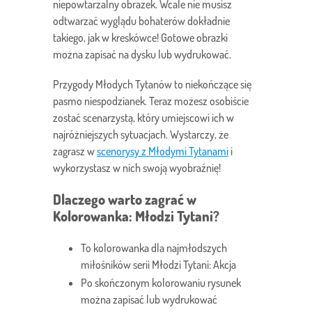
niepowtarzalny obrazek. Wcale nie musisz
odtwarzać wyglądu bohaterów dokładnie
takiego, jak w kreskówce! Gotowe obrazki
można zapisać na dysku lub wydrukować.
Przygody Młodych Tytanów to niekończące się
pasmo niespodzianek. Teraz możesz osobiście
zostać scenarzystą, który umiejscowi ich w
najróżniejszych sytuacjach. Wystarczy, że
zagrasz w
scenorysy z Młodymi Tytanami
i
wykorzystasz w nich swoją wyobraźnię!
Dlaczego warto zagrać w
Kolorowanka: Młodzi Tytani?
To kolorowanka dla najmłodszych
miłośników serii Młodzi Tytani: Akcja
Po skończonym kolorowaniu rysunek
można zapisać lub wydrukować