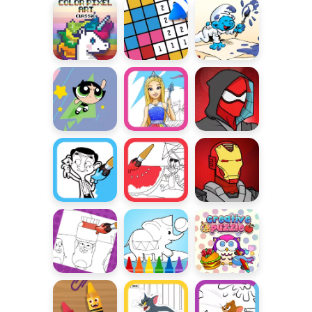
Psi Patrol
zabawa z
Kraina Lodu
Grizzy
Color Pixel
Color by
Smerfna
Art
Number
kolorowanka
Atomówkowy
Kolorowanki
Strój
Rysownik
Barbie
Spidermana
Sztuka
Sztuka
Stwórz
chlapania:
chlapania:
własnego
Jaś Fasola
Lato
Iron Mana
Sztuka
Kolorowanka
Kreatywne
chlapania:
ze
zabawy