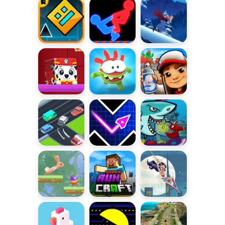
Challenge
Geometry
Get on Top
Lodowy bieg
Dash
Kwadratowe
Om Nom Run
Subway
wyzwania
Surfers
Road Turn
Geometry
Rybki jedzą
Vibes
rybki
Wielkanocny
Super
Superspóźnienie
pośpiech
Runcraft