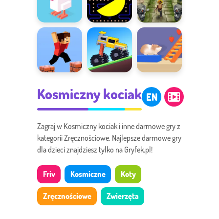
Crossy Road
Pac Man
Tomb Runner
Parkour
Drive Mad
Chomik na
Kosmiczny kociak
Block 3D
torze
EN
przeszkód
Zagraj w Kosmiczny kociak i inne darmowe gry z
kategorii Zręcznościowe. Najlepsze darmowe gry
dla dzieci znajdziesz tylko na Gryfek.pl!
Friv
Kosmiczne
Koty
Zręcznościowe
Zwierzęta