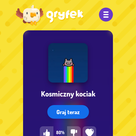
Kosmiczny kociak
Graj teraz
80%