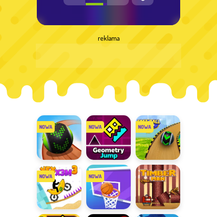
reklama
Going Balls
Geometry
Fast Ball
Jump
Jump
Vex X3M 3
Basketball
Timberman