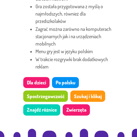
Gra została przygotowana z myślą o
najmłodszych, również dla
przedszkolaków
Zagrać można zarówno na komputerach
stacjonarnych jak i na urządzeniach
mobilnych
Menu gry jest w języku polskim
W trakcie rozgrywki brak dodatkowych
reklam
Dla dzieci
Po polsku
Spostrzegawczość
Szukaj i klikaj
Znajdź różnice
Zwierzęta