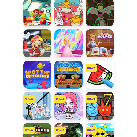
Winx
różnice
Boomerangiem
Czym się
Znajdź 7
Różnice z
różnią
różnic
Bugsem
obrazki?
Zabawy z
Różnice z
Rachel
Disney
Barbie
Holmes
Junior
Szukanie
Znajdź 500
Tap to Color
różnic ze
różnic
zwierzakami
Thief Puzzle
Avatar
Ogień i Woda
Studio Dress
7