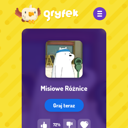
Misiowe Różnice
Graj teraz
72%