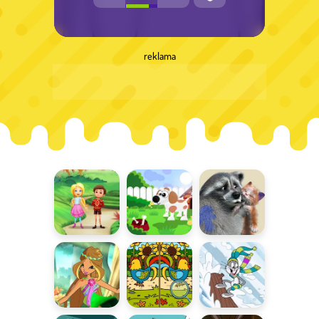
reklama
Różnice w
Szukanie
Różnice z
Krainie
różnic dla
Mocnym
Długowłosych
dzieci
Mikiem
Różnice z
Wiosenne
Różnice z