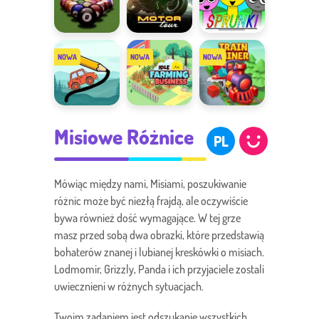
Up
8 Ball
Motor Tour
Sprunki
Billiards
Draw the
Idle Farming
Train Miner
Misiowe Różnice
Bridge
Business
PL
Mówiąc między nami, Misiami, poszukiwanie
różnic może być niezłą frajdą, ale oczywiście
bywa również dość wymagające. W tej grze
masz przed sobą dwa obrazki, które przedstawią
bohaterów znanej i lubianej kreskówki o misiach.
Lodmomir, Grizzly, Panda i ich przyjaciele zostali
uwiecznieni w różnych sytuacjach.
Twoim zadaniem jest odszukanie wszystkich