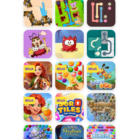
zagadki
mnie
połącz
Zaradny
Świat
Kolorowy
hydraulik
rurociągów
rurociąg
Draw One
Nakarm
Przesuń i
Part
łasucha
dopasuj
Mansion
Fruit Match
Lazy Dog
Story Match
Merge
Sort Tiles
Skarby
Lagoon
Mistycznego