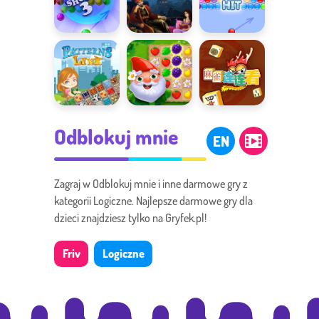
Morza
Bubble
Baśnie z 1001
Bubble Hit
Shooter
nocy
Połącz wzory
Garden Tales
Mahjong
Odblokuj mnie
Connect
EN
Zagraj w Odblokuj mnie i inne darmowe gry z
kategorii Logiczne. Najlepsze darmowe gry dla
dzieci znajdziesz tylko na Gryfek.pl!
Friv
Logiczne