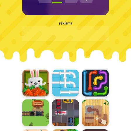
reklama
Bunny Quest
Psotliwy
Łączenie rur
rurociąg
Kolejowe
Wyparkuj
Przesuń i