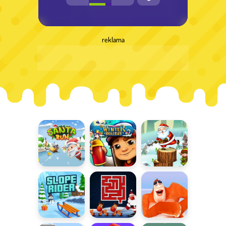
reklama
Santa Run
Subway
Świąteczne
Surfers:
drzewko
Winter
Holiday
Slope Rider
Świąteczny
Sensacja z