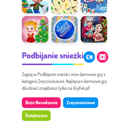
Świąteczne
KrisMas
Mahjong
zabawy
Mahjong
Candy Cane
Świąteczny
Bubble
Pierwsze
Podbijanie snieżki
czas
Shooter
rodzinne
EN
Christmas
święta
Zagraj w Podbijanie snieżki i inne darmowe gry z
kategorii Zręcznościowe. Najlepsze darmowe gry
dla dzieci znajdziesz tylko na Gryfek.pl!
Boże Narodzenie
Zręcznościowe
Świąteczne