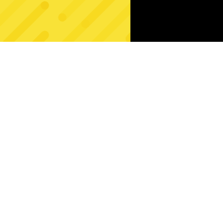
Połącz zwie
Fruit Match
Merge Lagoon