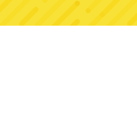
 HD
Dream Pet Link
Plon do plonu 2