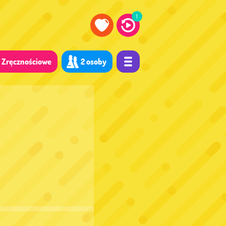
1
Zręcznościowe
2 osoby