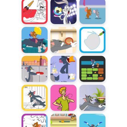
Jerrym
Sztuka
Król
Pośpiech
chlapania:
Strzelców
Lato
Muzyczne
Gdzie jest
Rysujemy
Schody
haczyk?
Toma i
Jerrego
Nie narób
Zdjęciowy
Muzyczne
bałaganu
Miszmasz
Wyzwanie
Zabawy w
Snap
Totalna
sztukę: Tom i
rozwałka