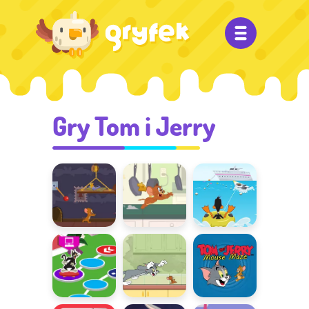
Gry Tom i Jerry
Mysia
Serowy
Zawody
ucieczka
Rabuś
sportowe
W pogoni za
Biegnij Jerry
Mysi labirynt