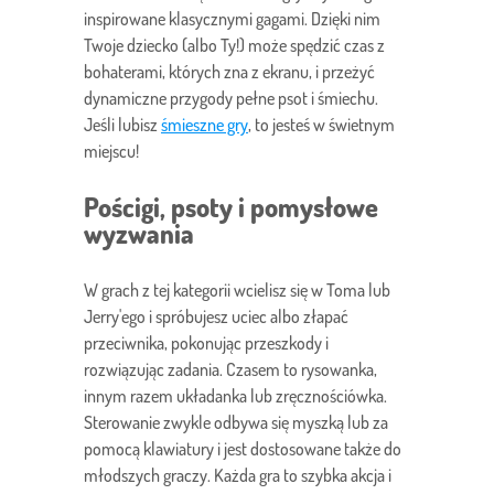
inspirowane klasycznymi gagami. Dzięki nim
Twoje dziecko (albo Ty!) może spędzić czas z
bohaterami, których zna z ekranu, i przeżyć
dynamiczne przygody pełne psot i śmiechu.
Jeśli lubisz
śmieszne gry
, to jesteś w świetnym
miejscu!
Pościgi, psoty i pomysłowe
wyzwania
W grach z tej kategorii wcielisz się w Toma lub
Jerry'ego i spróbujesz uciec albo złapać
przeciwnika, pokonując przeszkody i
rozwiązując zadania. Czasem to rysowanka,
innym razem układanka lub zręcznościówka.
Sterowanie zwykle odbywa się myszką lub za
pomocą klawiatury i jest dostosowane także do
młodszych graczy. Każda gra to szybka akcja i