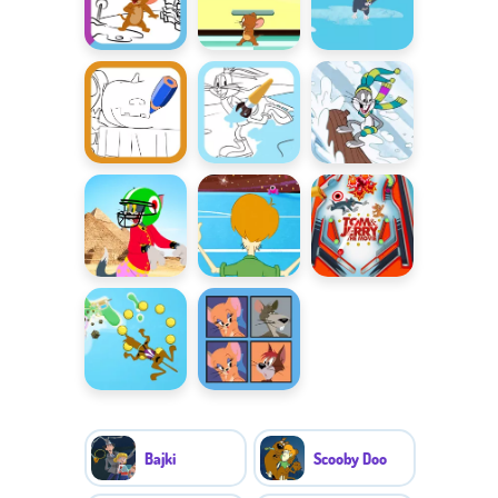
Jerry
Twórcza
Żarłoczne
Latający Tom
zabawa z
rozrabiaki
Tomem i
Jerrym
Sztuka
Sztuka
Różnice z
chlapania:
chlapania:
Boomerangiem
Halloween
Święta
Przebierz się
Super
Pinball z
bramkarze
Tomem i
Jerrym
Spadochroniarze
Pary z
Tomem i
Jerrym
Bajki
Scooby Doo