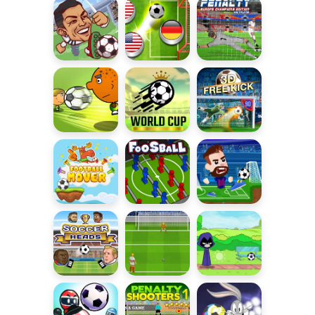
Cartoona
Gol
Liga
Piłka nożna
Turniej
mistrzów
palcami
rzutów
głowami
karnych
1 On 1 Soccer
World Cup
3D Free Kick
Football
Piłkarzyki
Football
Mover
Masters
Soccer Heads
Rzuty karne
Gra w piłkę z
na Euro
Tytanami