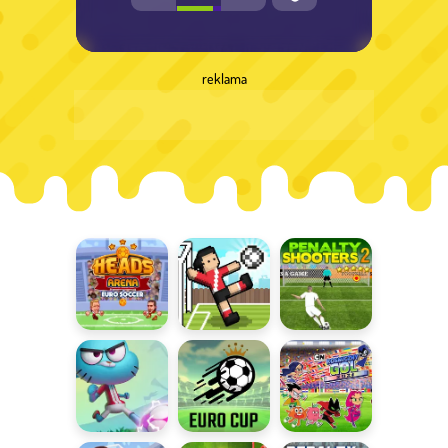
reklama
Piłka nożna
Soccer
Penalty
głowami
Random
Shooters 2
Puchar
Euro Cup
Kosmiczny