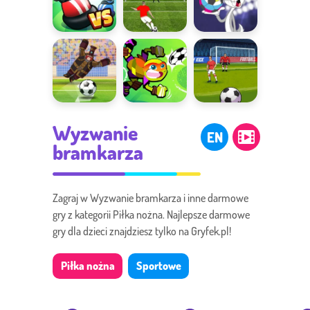
Bumper Cars
Penalty
Król
Soccer
Shooters
Strzelców
Kosmiczny
Szalona piłka
Rzuty wolne
Wyzwanie
Gol
nożna 2
EN
bramkarza
Zagraj w Wyzwanie bramkarza i inne darmowe
gry z kategorii Piłka nożna. Najlepsze darmowe
gry dla dzieci znajdziesz tylko na Gryfek.pl!
Piłka nożna
Sportowe