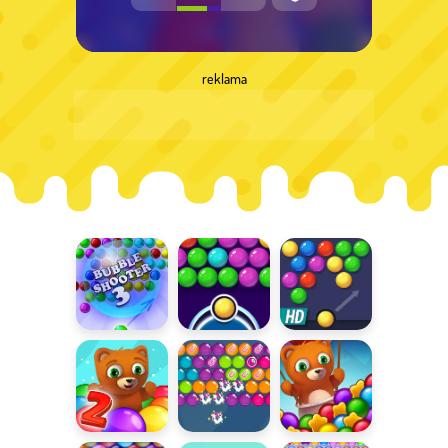
reklama
Bubble
Bubble
Bubble
Shooter
Shooter Free
Shooter HD
Bubble
Wyzwania
Bubble