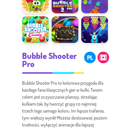
Shooter
Om Nom
Bubble
Droga na
Bubbles
Shooter Pro 2
szczyt
Bubble
Maya
Kulki z
Bubble Shooter
Shooter
potworkiem
PL
Candy
Pro
Bubble Shooter Pro to kolorowa przygoda dla
każdego fana klasycznych gier w kulki. Twoim
celem jest oczyszczanie planszy, strzelając
kulkami tak, by tworzyć grupy co najmniej
trzech tego samego koloru. Im lepsze trafienia,
tym większy wynik! Możesz dostosować poziom
trudności, wyłączyć animacje dla lepszej