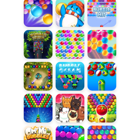
Shooter Saga
Przyjaźni
Shooter Saga
2
Nieskończone
Bańkowe
Bubble Hit
bańki
pingwiny
Bubble Tower
Bubble
Bańki
3D
Shooter
Arkadium
Classic
Marbles
Bubble Ocean
Bubble
Garden
Shooter
World Cup
Bąbelkowe
Bąbelkowe
Owocowy
działo
kociaki
Bubble