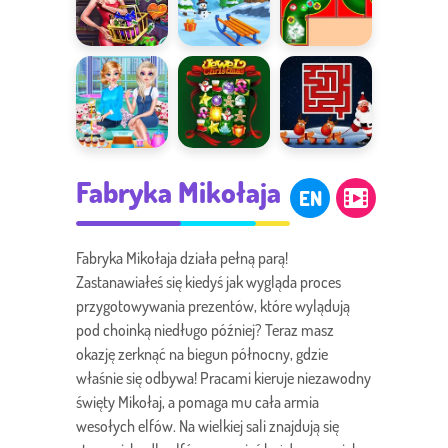
święta
Świąteczne
Slope Rider
Świąteczny
zakupy
rurociąg
królowej lodu
Na
Jewel
Świąteczny
Fabryka Mikołaja
świątecznej
Christmas
labirynt
EN
herbatce
Fabryka Mikołaja działa pełną parą!
Zastanawiałeś się kiedyś jak wygląda proces
przygotowywania prezentów, które wylądują
pod choinką niedługo później? Teraz masz
okazję zerknąć na biegun północny, gdzie
właśnie się odbywa! Pracami kieruje niezawodny
święty Mikołaj, a pomaga mu cała armia
wesołych elfów. Na wielkiej sali znajdują się