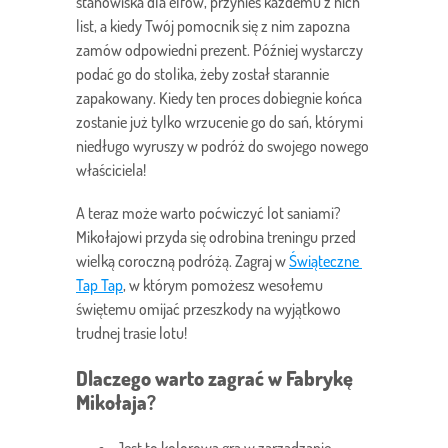
stanowiska dla elfów, przynieś każdemu z nich
list, a kiedy Twój pomocnik się z nim zapozna
zamów odpowiedni prezent. Później wystarczy
podać go do stolika, żeby został starannie
zapakowany. Kiedy ten proces dobiegnie końca
zostanie już tylko wrzucenie go do sań, którymi
niedługo wyruszy w podróż do swojego nowego
właściciela!
A teraz może warto poćwiczyć lot saniami?
Mikołajowi przyda się odrobina treningu przed
wielką coroczną podróżą. Zagraj w
Świąteczne 
Tap Tap
, w którym pomożesz wesołemu
świętemu omijać przeszkody na wyjątkowo
trudnej trasie lotu!
Dlaczego warto zagrać w Fabrykę
Mikołaja?