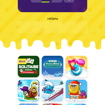
reklama
Solitaire
Holiday
Cookie Crush:
Classic
Mahjong
Święta
Christmas
Dimensions
Ślimak Bob 6
Smerfy na
Świąteczna