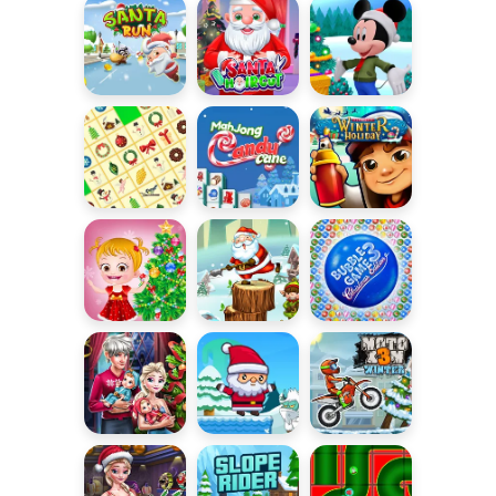
stoku
przygoda
Santa Run
Mikołaj u
Świąteczne
fryzjera
zabawy
KrisMas
Mahjong
Subway
Mahjong
Candy Cane
Surfers:
Winter
Holiday
Świąteczny
Świąteczne
Bubble
czas
drzewko
Shooter
Christmas
Pierwsze
Przygody
Moto X3M
rodzinne
Mikołaja
Winter