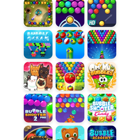
Shooter
Shooter Pro
Arkadium
Classic
Marbles
Bubble
Bubble
Garden
Shooter Free
Shooter HD
Bubble Ocean
Bubble
Bąbelkowe
Shooter
działo
World Cup
Bąbelkowe
Owocowy
Om Nom
kociaki
Bubble
Bubbles
Shooter
Bubble
Droga na
Bubble
Shooter Pro 2
szczyt
Shooter