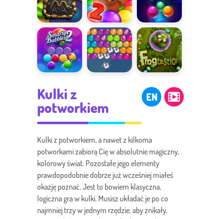
Candy
Maya
Bubble
Bubble
Shooter Saga
Academy
2
Smarty
Wyzwania
Frogtastic
Kulki z
Bubbles 2
Przyjaźni
EN
potworkiem
Kulki z potworkiem, a nawet z kilkoma
potworkami zabiorą Cię w absolutnie magiczny,
kolorowy świat. Pozostałe jego elementy
prawdopodobnie dobrze już wcześniej miałeś
okazję poznać. Jest to bowiem klasyczna,
logiczna gra w kulki. Musisz układać je po co
najmniej trzy w jednym rzędzie, aby znikały.