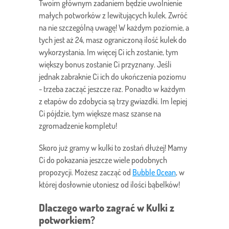
Twoim głównym zadaniem będzie uwolnienie
małych potworków z lewitujących kulek. Zwróć
na nie szczególną uwagę! W każdym poziomie, a
tych jest aż 24, masz ograniczoną ilość kulek do
wykorzystania. Im więcej Ci ich zostanie, tym
większy bonus zostanie Ci przyznany. Jeśli
jednak zabraknie Ci ich do ukończenia poziomu
- trzeba zacząć jeszcze raz. Ponadto w każdym
z etapów do zdobycia są trzy gwiazdki. Im lepiej
Ci pójdzie, tym większe masz szanse na
zgromadzenie kompletu!
Skoro już gramy w kulki to zostań dłużej! Mamy
Ci do pokazania jeszcze wiele podobnych
propozycji. Możesz zacząć od
Bubble Ocean
, w
której dosłownie utoniesz od ilości bąbelków!
Dlaczego warto zagrać w Kulki z
potworkiem?