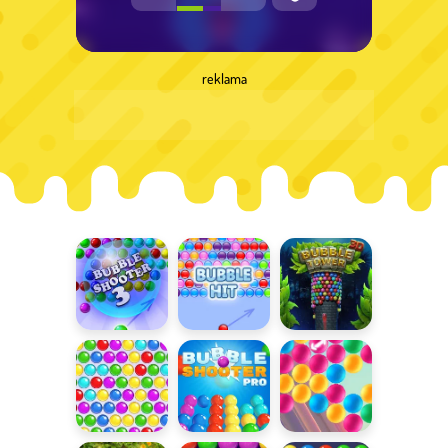
reklama
Bubble
Bubble Hit
Bubble Tower
Shooter
3D
Bubble
Bubble
Bańki