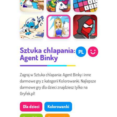
Grizzy
Kolorowanka
Color Pixel
Color by
Kraina Lodu
Art
Number
Smerfna
Kolorowanki
Strój
Sztuka chlapania:
kolorowanka
Barbie
Spidermana
PL
Agent Binky
Zagraj w Sztuka chlapania: Agent Binky i inne
darmowe gry z kategorii Kolorowanki. Najlepsze
darmowe gry dla dzieci znajdziesz tylko na
Gryfek.pl!
Dla dzieci
Kolorowanki