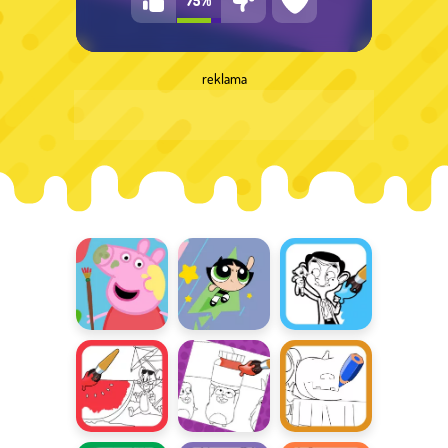
reklama
Malowanie z
Atomówkowy
Sztuka
Peppą
Rysownik
chlapania:
Jaś Fasola
Sztuka
Sztuka
Sztuka