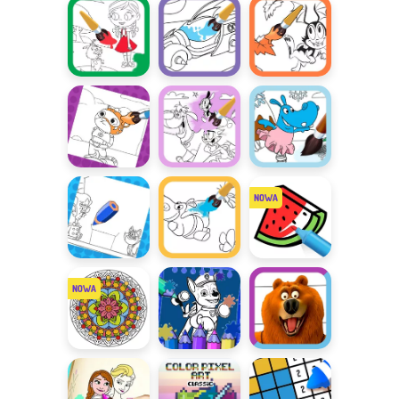
chlapania:
chlapania:
chlapania:
Lato
Grizzy i
Halloween
lemingi
Sztuka
Sztuka
Jesień
chlapania:
chlapania:
Dorotka
Odlotowe
wyścigi
Sztuka
Sztuka
Sztuka
chlapania:
chlapania:
chlapania:
Królewska
Królikula
Zimowe
Straż
zabawy
Sztuka
Sztuka
Tap to Color
chlapania:
chlapania:
Taffy
Wiosna
Mandala
Kolorowanka
Twórcza
Coloring Book
Psi Patrol
zabawa z