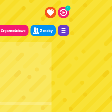
1
Zręcznościowe
2 osoby