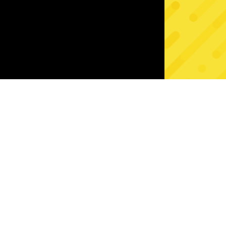
bańkach
70%