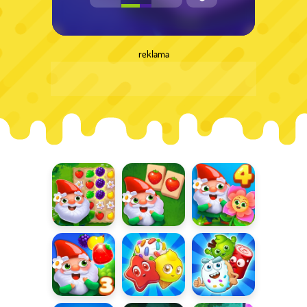
reklama
Garden Tales
Garden Tales
Garden Tales
Mahjong
4
Garden Tales
Candy
Sugar Heroes