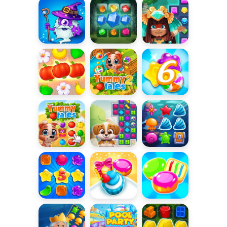
3
Riddles
Bohaterskie
Jewels Blitz 3
Jewels Blitz 4
połączenia
Jungle Match
Yummy Tales
Candy Rain 6
2
Yummy Tales
Dog Puzzle
Aqua Blitz
Story
Candy Rain 5
Cookie Crush:
Cookie Crush
Święta
3