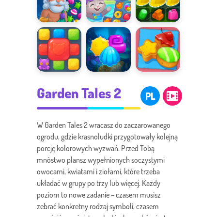
Fish Story
Pool Party
My Little City
Dopasowywanie
Aqua Blitz 2
Cookie Crush
Garden Tales 2
zabawek
2
PL
W Garden Tales 2 wracasz do zaczarowanego
ogrodu, gdzie krasnoludki przygotowały kolejną
porcję kolorowych wyzwań. Przed Tobą
mnóstwo plansz wypełnionych soczystymi
owocami, kwiatami i ziołami, które trzeba
układać w grupy po trzy lub więcej. Każdy
poziom to nowe zadanie – czasem musisz
zebrać konkretny rodzaj symboli, czasem