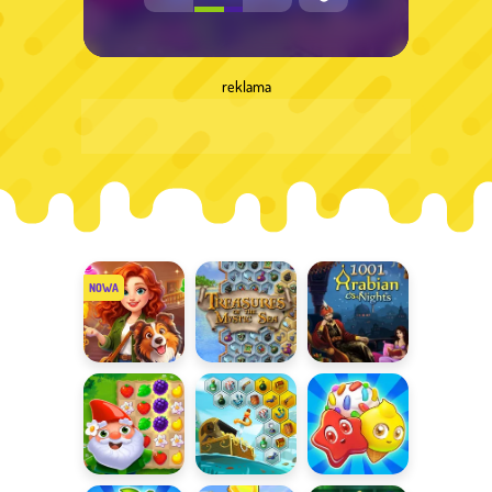
reklama
Mansion
Skarby
Baśnie z 1001
Story Match
Mistycznego
nocy
Morza
Garden Tales
Skarby
Candy