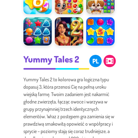
Candy Rain 6
Yummy Tales
Dog Puzzle
Story
Aqua Blitz
Baśnie z 1001
Candy Rain 5
Yummy Tales 2
nocy 2
PL
Yummy Tales 2 to kolorowa gra logiczna typu
dopasuj 3, która przenosi Cię na pełną uroku
wiejską farmę. Twoim zadaniem jest nakarmić
głodne zwierzęta, łącząc owoce i warzywa w
grupy przynajmniej trzech identycznych
elementów. Wraz z postępem gra zamienia się w
prawdziwą smakowitą opowieść o współpracy i
sprycie – poziomy stają się coraz trudniejsze, a