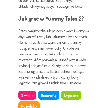
do odkrycia czeka ponad 900 różnych
układanek wymagających strategii i refleksu.
Jak grać w Yummy Tales 2?
Przesuwaj myszką lub palcem owoce i warzywa,
aby tworzyć rzędy lub kolumny z tych samych
elementów. Dopasowania znikają z planszy,
robiąc miejsce na nowe ruchy. Gra oferuje
pomocne narzędzia, takie jak bomby czy
mieszacz, które pozwalają usunąć przeszkody i
szybciej osiągnąć cele. Każdy poziom to nowe
zadanie, ograniczona liczba ruchów i rosnące
wyzwania – idealne dla tych, którzy lubią
logiczne łamigłówki z rolniczym klimatem.
3 w linii
Diamenty
Logiczne
Po polsku