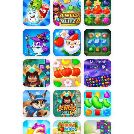
Mistycznego
Riddles
Morza 2
Sugar Heroes
Jewels Blitz 5
Forest Match
Bohaterskie
Garden Tales
Jewels Blitz 3
połączenia
2
Jewels Blitz 4
Jungle Match
Microsoft
Jewel
Match
Jewels Blitz 6
Candy Match
Adventure