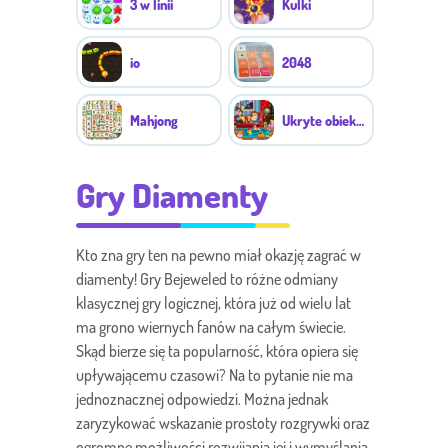
3 w linii
Kulki
io
2048
Mahjong
Ukryte obiekty
Gry Diamenty
Kto zna gry ten na pewno miał okazję zagrać w
diamenty! Gry Bejeweled to różne odmiany
klasycznej gry logicznej, która już od wielu lat
ma grono wiernych fanów na całym świecie.
Skąd bierze się ta popularność, która opiera się
upływającemu czasowi? Na to pytanie nie ma
jednoznacznej odpowiedzi. Można jednak
zaryzykować wskazanie prostoty rozgrywki oraz
ogromne możliwości rozwijania jej i wymyślania