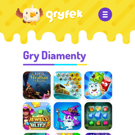
Gry Diamenty
Baśnie z 1001
Skarby
Sugar Heroes
nocy
Mistycznego
Morza 2
Jewels Blitz 5
Bohaterskie
Jewels Blitz 3