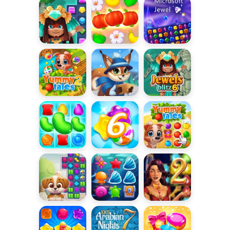
połączenia
Jewels Blitz 4
Jungle Match
Microsoft
Jewel
Yummy Tales
Match
Jewels Blitz 6
2
Adventure
Candy Match
Candy Rain 6
Yummy Tales
Dog Puzzle
Aqua Blitz
Baśnie z 1001
Story
nocy 2