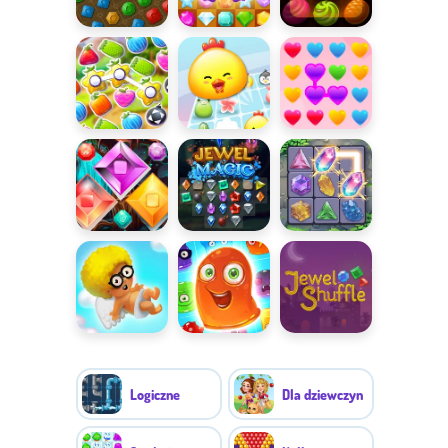
Kamienie
Jewel Crush
Pyszne
Montezumy
diamenty
Owocowy szał
Dopasuj
Łączenie
zwierzątka
serduszek
Klasyczne 3
Jewel Magic
Crystal
w linii
Connect
Walentynkowe
Jelly
Jewel
trzy w linii
Madness 2
Shuffle
Logiczne
Dla dziewczyn