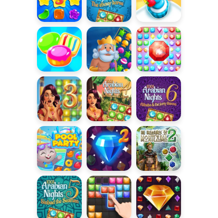
Candy Rain 5
Baśnie z 1001
Cookie Crush:
nocy 7
Święta
Cookie Crush
Fish Story
Połącz
3
diamenty
Baśnie z 1001
Baśnie z 1001
Baśnie z 1001
nocy 3
nocy 4
nocy 6
Pool Party
Jewels Blitz 2
Skarby
Montezumy 2