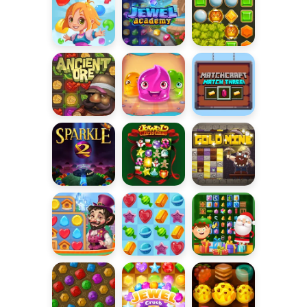
szczeniaczkiem
klejnoty
Match-3
Village
Candy Rain 4
Jewel
Skarb
Academy
czarownika
Starożytna
Galaretkowa
Minecraftowe
ruda
kraina 2
3 w linii
Sparkle 2
Jewel
Gold Mine
Christmas
Vega Mix:
Słodka Saga
Magiczne
Fairy Town
święta