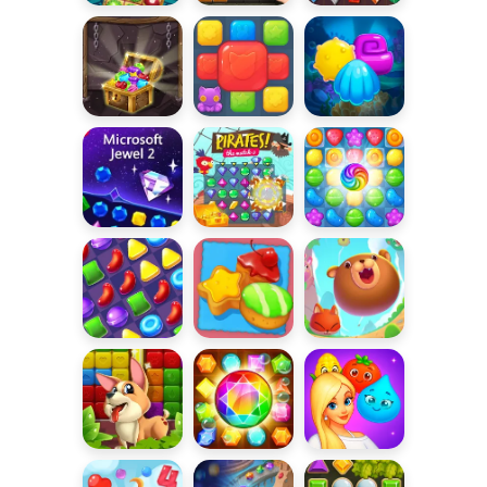
Baśnie z 1001
Diamentowa
Kopalnia
nocy 5
układanka
diamentów
Kopalnia
Dopasowywanie
Aqua Blitz 2
diamentów
zabawek
Microsoft
Pirackie
Candy Burst
Jewel 2
skarby
Słodki świat
Cookie Crush
Zwierzaki 3 w
2
linii
Klocki ze
Pirackie
Vega Mix