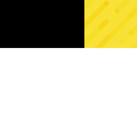
leć
73%