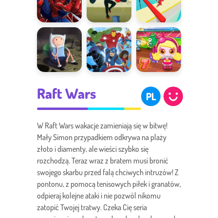
Pościg za
Na ratunek
Fun Race 3D
Mysterio
światu
Finn kontra
Pościg za
Bomb It 7
Raft Wars
szkieletory
Hydrą
PL
W Raft Wars wakacje zamieniają się w bitwę!
Mały Simon przypadkiem odkrywa na plaży
złoto i diamenty, ale wieści szybko się
rozchodzą. Teraz wraz z bratem musi bronić
swojego skarbu przed falą chciwych intruzów! Z
pontonu, z pomocą tenisowych piłek i granatów,
odpieraj kolejne ataki i nie pozwól nikomu
zatopić Twojej tratwy. Czeka Cię seria