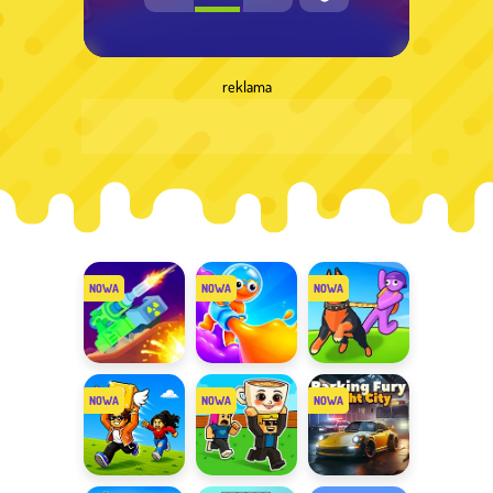
reklama
Tank Stars
Dye Hard
Dogs vs
Aliens
Collect
Steal
Night City