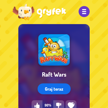
Raft Wars
Graj teraz
90%