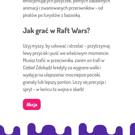
emocjonujących potyczek, pełnych zabawnych
animacji i zwariowanych przeciwników – od
piratów po turystów z bazooką.
Jak grać w Raft Wars?
Użyj myszy, by celować i strzelać – przytrzymaj
lewy przycisk i puść we właściwym momencie.
Musisz trafić w przeciwnika, zanim on trafi w
Ciebie! Zdobądź kredyty za wygrane walki i
wydaj je na ulepszenia: mocniejsze pociski,
granaty lub lepszy ponton. Liczy się precyzja i
spryt – w końcu to wojna o skarb!
Akcja