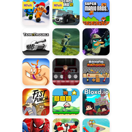
Brainrot
Brainrot Duel
Arena
Escape the
Escape Road
Super Mario
Alien Prison
2
Bros
Tank Trouble
Prime Empire
Zbuntowany
Szpieg
Walki
Strażnicy
Boxing
kciuków
Galaktyki
Random
Cios pięścią
Super Onion
Bloxd.io
Boy