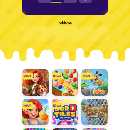
reklama
Mansion
Fruit Match
Lazy Dog
Story Match
Merge
Sort Tiles
Skarby