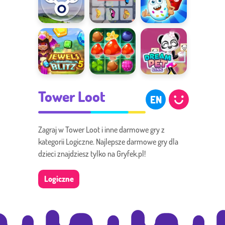
Words of
Motyl Kyodai
Sugar Heroes
Wonders
HD
Jewels Blitz 5
Forest Match
Dream Pet
Tower Loot
Link
EN
Zagraj w Tower Loot i inne darmowe gry z
kategorii Logiczne. Najlepsze darmowe gry dla
dzieci znajdziesz tylko na Gryfek.pl!
Logiczne