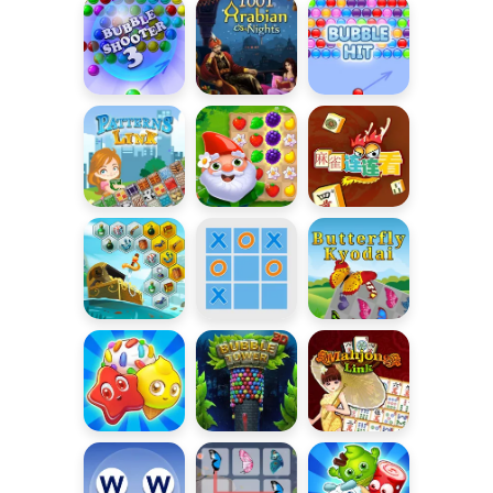
Lagoon
Mistycznego
Morza
Bubble
Baśnie z 1001
Bubble Hit
Shooter
nocy
Połącz wzory
Garden Tales
Mahjong
Connect
Skarby
Kółko i
Motyl Kyodai
Mistycznego
krzyżyk
Morza 2
Candy
Bubble Tower
Mahjong Link
Riddles
3D