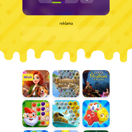
reklama
Mansion
Skarby
Baśnie z 1001
Story Match
Mistycznego
nocy
Morza
Garden Tales
Skarby
Candy