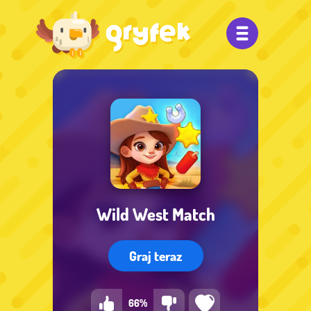
Wild West Match
Graj teraz
66%