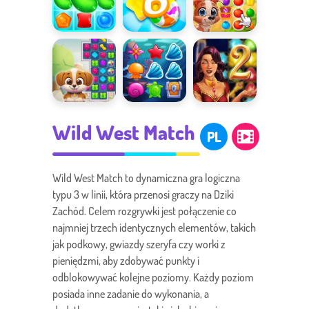
Candy Match
Candy Rain 6
Yummy Tales
Dog Puzzle
Aqua Blitz
Baśnie z 1001
Wild West Match
Story
nocy 2
PL
Wild West Match to dynamiczna gra logiczna
typu 3 w linii, która przenosi graczy na Dziki
Zachód. Celem rozgrywki jest połączenie co
najmniej trzech identycznych elementów, takich
jak podkowy, gwiazdy szeryfa czy worki z
pieniędzmi, aby zdobywać punkty i
odblokowywać kolejne poziomy. Każdy poziom
posiada inne zadanie do wykonania, a