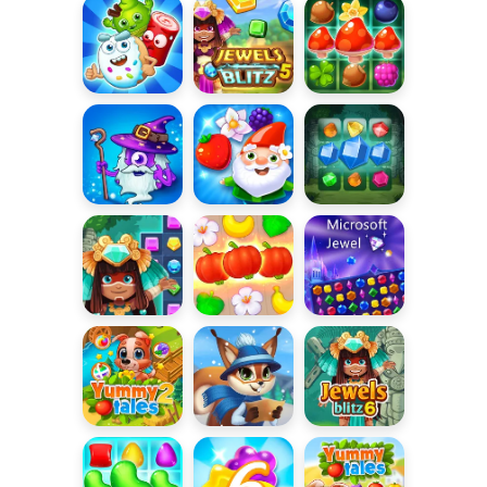
Mistycznego
Riddles
Morza 2
Sugar Heroes
Jewels Blitz 5
Forest Match
Bohaterskie
Garden Tales
Jewels Blitz 3
połączenia
2
Jewels Blitz 4
Jungle Match
Microsoft
Jewel
Yummy Tales
Match
Jewels Blitz 6
2
Adventure