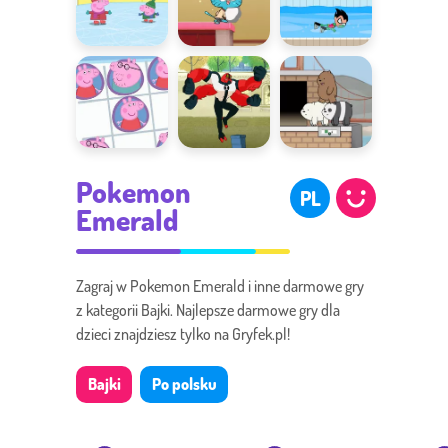
Liczenie na
Ucieczka z
Letnie
łyżwach
Elmore
Igrzyska
Chrumknięcie
Na ratunek
Misie w
Pokemon
i krzyżyk
światu
pudełkach
PL
Emerald
Zagraj w Pokemon Emerald i inne darmowe gry
z kategorii Bajki. Najlepsze darmowe gry dla
dzieci znajdziesz tylko na Gryfek.pl!
Bajki
Po polsku