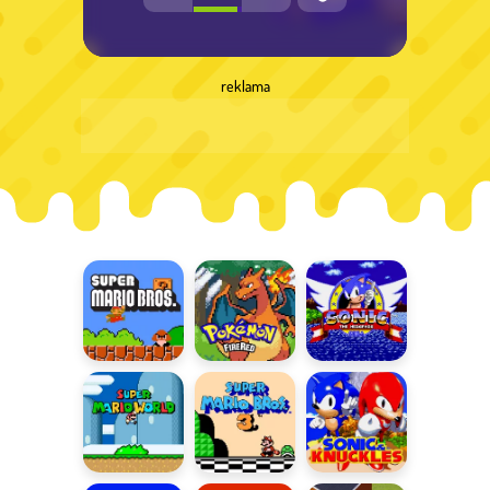
reklama
Super Mario
Pokemon Fire
Sonic the
Bros
Red
Hedgehog
Super Mario
Super Mario
Sonic &