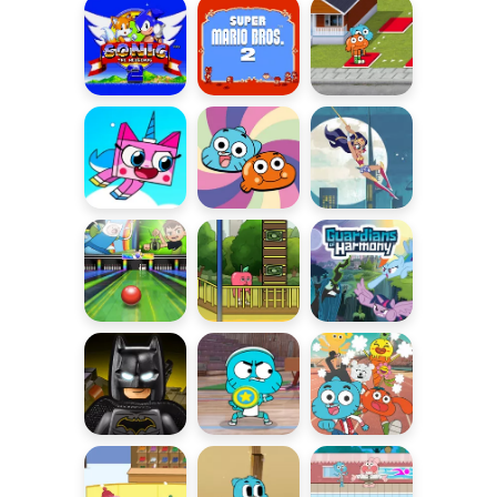
World
Bros 3
Knuckles
Sonic the
Super Mario
Łowca
Hedgehog 2
Bros 2
Trofeów
W obronie
Rocznik
Superspóźnienie
królestwa!
Darwina
Superkręgle
Podłoga to
Guardians of
lawa
Harmony
Pędem przez
Pojedynek
Olimpiada
Gotham City
Dysków
Gumballa