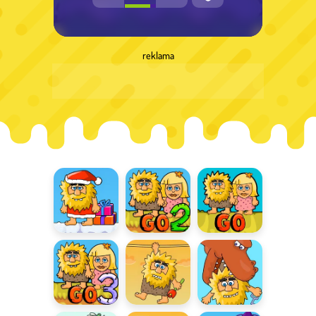
reklama
Świąteczna
Przygody
Przygody
przygoda
Adama i Ewy
Adama i Ewy
2
Przygody
Adam i Ewa
Adam i Ewa 7