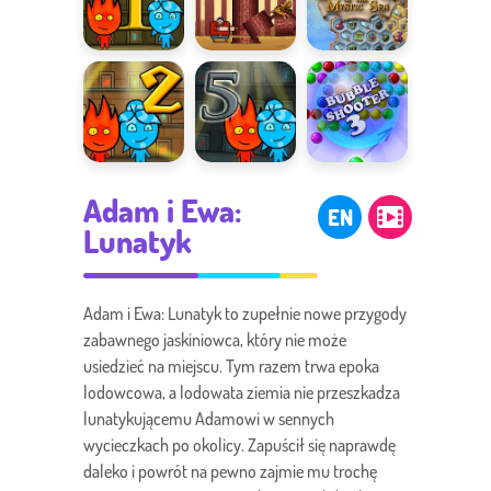
Ogień i Woda
Timberman
Skarby
1
Mistycznego
Morza
Ogień i Woda
Ogień i Woda
Bubble
Adam i Ewa:
2
5
Shooter
EN
Lunatyk
Adam i Ewa: Lunatyk to zupełnie nowe przygody
zabawnego jaskiniowca, który nie może
usiedzieć na miejscu. Tym razem trwa epoka
lodowcowa, a lodowata ziemia nie przeszkadza
lunatykującemu Adamowi w sennych
wycieczkach po okolicy. Zapuścił się naprawdę
daleko i powrót na pewno zajmie mu trochę