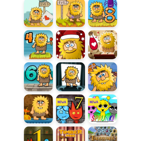
Adama i Ewy
3
Adam i Ewa 3
Adam i Ewa 2
Adam i Ewa 8
Adam i Ewa 4
Święta
Miłosna
Adama i Ewy
Mikstura
Adam i Ewa 6
Straszny
Golf z
Adam
Adamem
Adam
Ogień i Woda
Sprunki
astronauta
7