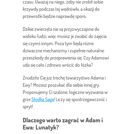
czasu. Uważaj na niego, żeby nie zrobił sobie
krzywdy podczas tej wędrówki, a okazji do
przewrotki będzie naprawdę sporo.
Dzikie zwierzęta nie są przyzwyczajone do
widoku ludzi, więc musisz je zwabić do zajęcia
się czymś innym. Poza tym będą różne
dziwaczne mechanizmy i zupełnie naturalne
przeszkody do przeprawienia się. Czy Adamowi
uda się cało i zdrowo wrócić do łóżka?
Znudziło Cię już trochę towarzystwo Adama i
Ewy? Możesz poszukać dla siebie innej gry.
Proponujemy Ci szalone, logiczne wyzwania w
grze
Słodka Saga
! Liczy się spostrzegawczość i
spryt!
Dlaczego warto zagrać w Adam i
Ewa: Lunatyk?