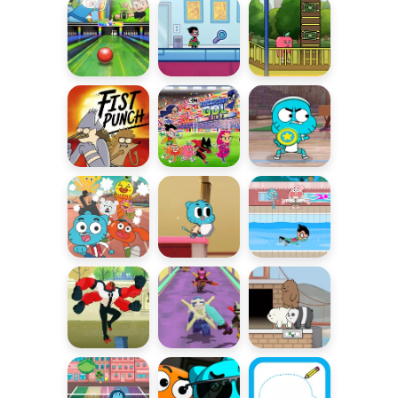
Cartoona
Superkręgle
Wieża
Podłoga to
zamknięć
lawa
Cios pięścią
Kosmiczny
Pojedynek
Gol
Dysków
Olimpiada
Ucieczka z
Letnie
Gumballa
Elmore
Igrzyska
Na ratunek
Niebezpieczna
Misie w
światu
misja
pudełkach