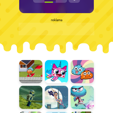
reklama
Łowca
W obronie
Rocznik
Trofeów
królestwa!
Darwina
Prime Empire
Superspóźnienie
Puchar