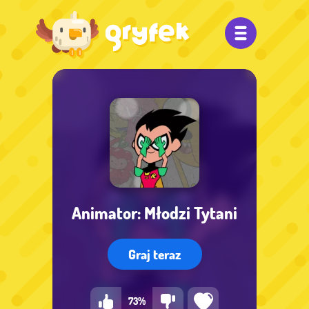
Animator: Młodzi Tytani
Graj teraz
73%