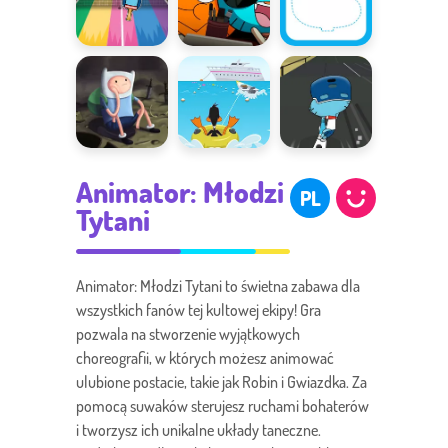
Ultra Mega
Dyrektorzy
Rysujemy
Turniej
Gumballa
Finn kontra
Zawody
Ostra jazda
Animator: Młodzi
szkieletory
sportowe
PL
Tytani
Animator: Młodzi Tytani to świetna zabawa dla
wszystkich fanów tej kultowej ekipy! Gra
pozwala na stworzenie wyjątkowych
choreografii, w których możesz animować
ulubione postacie, takie jak Robin i Gwiazdka. Za
pomocą suwaków sterujesz ruchami bohaterów
i tworzysz ich unikalne układy taneczne.