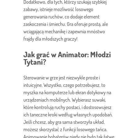
Dodatkowo, dla tych, którzy szukają szybkiej
zabawy, istnieje możliwość losowego
generowania ruchów, co dodaje element
zaskoczenia i śmiechu. Gra oferuje prostą, ale
wciągającą mechanikę i zapewnia mnóstwo
frajdy dla młodszych graczy!
Jak grać w Animator: Młodzi
Tytani?
Sterowanie w grze jest niezwykle proste i
intuicyjne. Wszystko, czego potrzebujesz, to
myszka na komputerze lub ekran dotykowy na
urządzeniach mobilnych. Wybierasz suwaki,
które kontrolują ruchy postaci, i dostosowujesz
ich taneczne kroki według własnych upodobań.
Jeśli chcesz, aby gra sama stworzyła układ,
możesz skorzystać z funkcji losowego tańca.
Animowanie bohaterów nigdy nie było tak łatwe